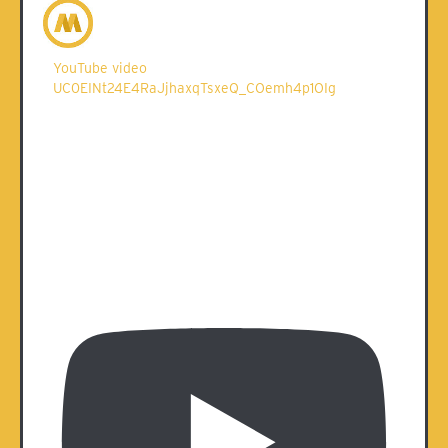
YouTube video
UC0EINt24E4RaJjhaxqTsxeQ_COemh4p1OIg