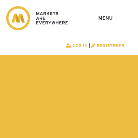
MENU
LOG IN
|
REGISTREER