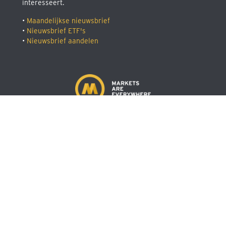
interesseert.
•
Maandelijkse nieuwsbrief
•
Nieuwsbrief ETF's
•
Nieuwsbrief aandelen
© 2026 Markets Are Everywhere.
Alle rechten voorbehouden
Informatie
Service
Over ons
Veelgestelde vragen
Vacatures
Help
Voor bedrijven
Contact