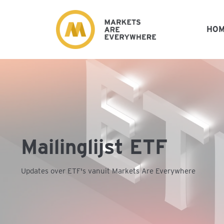
HO
Mailinglijst ETF
Updates over ETF's vanuit Markets Are Everywhere