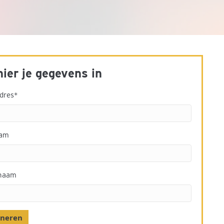
hier je gegevens in
dres
*
aam
naam
neren