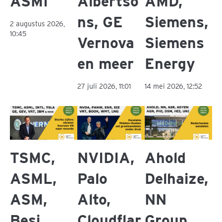
ASMI
Albertso
AMD,
ns, GE
Siemens,
2 augustus 2026,
10:45
Vernova
Siemens
en meer
Energy
27 juli 2026, 11:01
14 mei 2026, 12:52
TSMC,
NVIDIA,
Ahold
ASML,
Palo
Delhaize,
ASM,
Alto,
NN
Besi,
Cloudflar
Group,