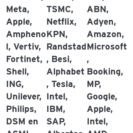
Meta,
TSMC,
ABN,
Apple,
Netflix,
Adyen,
Ampheno
KPN,
Amazon,
l, Vertiv,
Randstad
Microsoft
Fortinet,
, Besi,
,
Shell,
Alphabet
Booking,
ING,
, Tesla,
MP,
Unilever,
Intel,
Google,
Philips,
IBM,
Apple,
DSM en
SAP,
Intel,