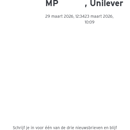
MP
, Unilever
29 maart 2026, 12:34
23 maart 2026,
10:09
"The best investment you can make is an investment in
yourself.
The more you learn, the more you will earn."
- Warren Buffett
Ontvang de nieuwsbrief
Schrijf je in voor één van de drie nieuwsbrieven en blijf