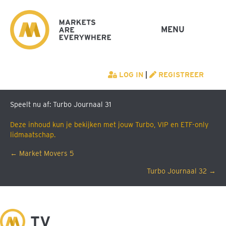
MENU
LOG IN
|
REGISTREER
Speelt nu af: Turbo Journaal 31
Deze inhoud kun je bekijken met jouw Turbo, VIP en ETF-only
lidmaatschap.
Posts
← Market Movers 5
Turbo Journaal 32 →
navigation
M
TV