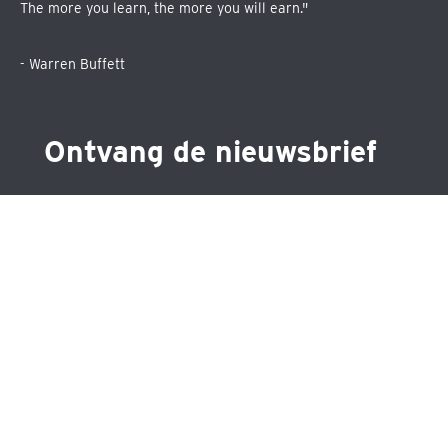
The more you learn, the more you will earn."
- Warren Buffett
Ontvang de nieuwsbrief
Schrijf je in voor één van de drie nieuwsbrieven en blijf
op de hoogte over precies datgene wat jou
interesseert.
•
Maandelijkse nieuwsbrief
•
Nieuwsbrief ETF's
•
Nieuwsbrief aandelen