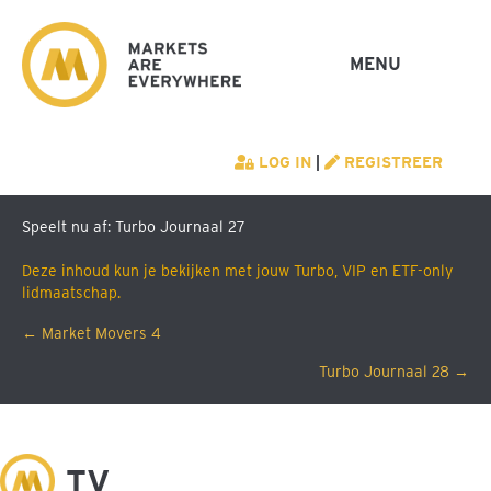
MENU
LOG IN
|
REGISTREER
Speelt nu af: Turbo Journaal 27
Deze inhoud kun je bekijken met jouw Turbo, VIP en ETF-only
lidmaatschap.
Posts
← Market Movers 4
Turbo Journaal 28 →
navigation
M
TV