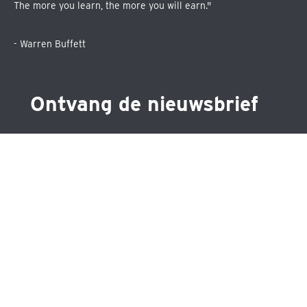
The more you learn, the more you will earn."
- Warren Buffett
Ontvang de nieuwsbrief
Schrijf je in voor één van de drie nieuwsbrieven en blijf
op de hoogte over precies datgene wat jou
interesseert.
•
Maandelijkse nieuwsbrief
•
Nieuwsbrief ETF's
•
Nieuwsbrief aandelen