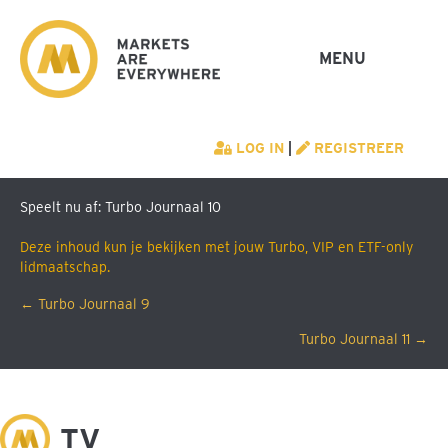
MENU
LOG IN
|
REGISTREER
Speelt nu af: Turbo Journaal 10
Deze inhoud kun je bekijken met jouw Turbo, VIP en ETF-only
lidmaatschap.
Posts
← Turbo Journaal 9
Turbo Journaal 11 →
navigation
M
TV