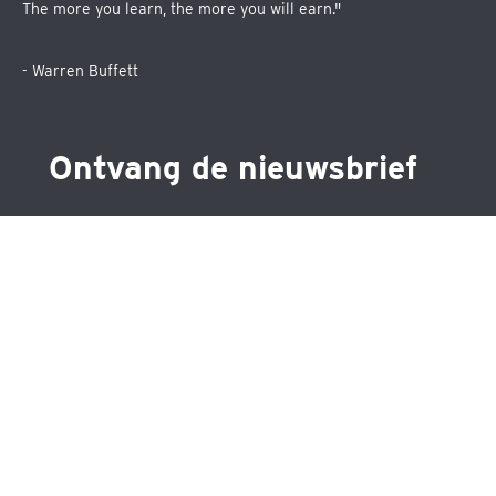
The more you learn, the more you will earn."
- Warren Buffett
Ontvang de nieuwsbrief
Schrijf je in voor één van de drie nieuwsbrieven en blijf
op de hoogte over precies datgene wat jou
interesseert.
•
Maandelijkse nieuwsbrief
•
Nieuwsbrief ETF's
•
Nieuwsbrief aandelen