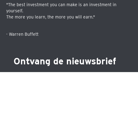
"The best investment you can make is an investment in
yourself.
The more you learn, the more you will earn."
- Warren Buffett
Ontvang de nieuwsbrief
Schrijf je in voor één van de drie nieuwsbrieven en blijf
op de hoogte over precies datgene wat jou
interesseert.
•
Maandelijkse nieuwsbrief
•
Nieuwsbrief ETF's
•
Nieuwsbrief aandelen