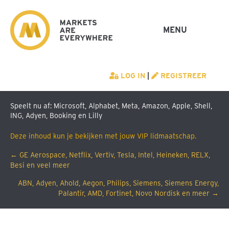
MENU
LOG IN
|
REGISTREER
Speelt nu af: Microsoft, Alphabet, Meta, Amazon, Apple, Shell,
ING, Adyen, Booking en Lilly
Deze inhoud kun je bekijken met jouw VIP lidmaatschap.
Posts
← GE Aerospace, Netflix, Vertiv, Tesla, Intel, Heineken, RELX,
Besi en veel meer
navigation
ABN, Adyen, Ahold, Aegon, Philips, Siemens, Siemens Energy,
Palantir, AMD, Fortinet, Novo Nordisk en meer →