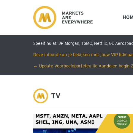
HO
Speelt nu af: JP Morgan, TSMC, Netflix, GE Aerospac
Deze inhoud kun je bekijken met jouw VIP lidmaa
Posts
← Update Voorbeeldportefeuille Aandelen begin
navigation
M
TV