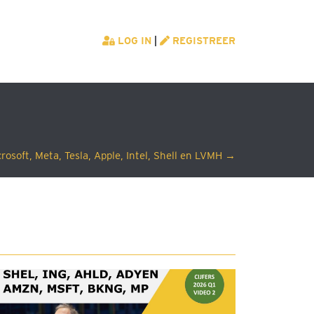
LOG IN
|
REGISTREER
osoft, Meta, Tesla, Apple, Intel, Shell en LVMH →