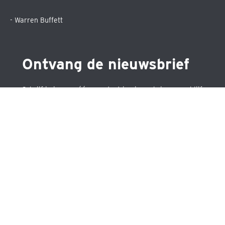
- Warren Buffett
Ontvang de nieuwsbrief
Schrijf je in voor één van de drie nieuwsbrieven en blijf
op de hoogte over precies datgene wat jou
interesseert.
•
Maandelijkse nieuwsbrief
•
Nieuwsbrief ETF's
•
Nieuwsbrief aandelen