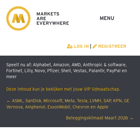
MENU
LOG IN
|
REGISTREER
Speelt nu af: Alphabet, Amazon, AMD, Anthropic & software,
Fortinet, Lilly, Novo, Pfizer, Shell, Vestas, Palantir, PayPal en
meer
Deze inhoud kun je bekijken met jouw VIP lidmaatschap.
Posts
← ASML, SanDisk, Microsoft, Meta, Tesla, LVMH, SAP, KPN, GE
Vernova, Amphenol, ExxonMobil, Chevron en Apple
navigation
Beleggingsklimaat Maart 2026 →