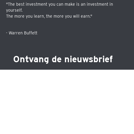
"The best investment you can make is an investment in
yourself.
The more you learn, the more you will earn."
- Warren Buffett
Ontvang de nieuwsbrief
Schrijf je in voor één van de drie nieuwsbrieven en blijf
op de hoogte over precies datgene wat jou
interesseert.
•
Maandelijkse nieuwsbrief
•
Nieuwsbrief ETF's
•
Nieuwsbrief aandelen