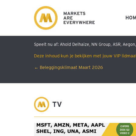
HO
Speelt nu af: Ahold Delhaize, NN Group, ASR, Aegon
Deze inhoud kun je bekijken met jouw VIP lidmaa
Posts
← Beleggingsklimaat Maart 2026
navigation
M
TV