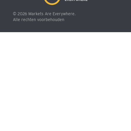
© 2026 Markets Are Everywhere.
Alle rechten voorbehouden
Informatie
Service
Over ons
Veelgestelde vragen
Vacatures
Help
Voor bedrijven
Contact
Voorwaarden
Algemene Voorwaarden
Privacy statement
Disclaimer