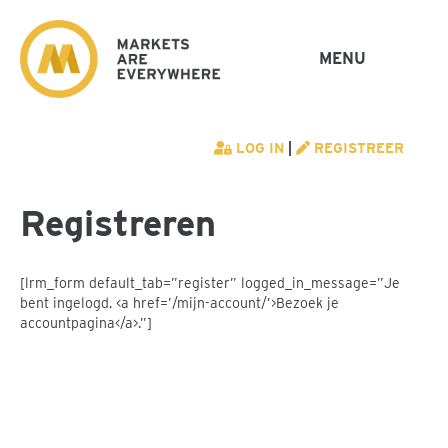
MENU
LOG IN
|
REGISTREER
Registreren
[lrm_form default_tab=”register” logged_in_message=”Je
bent ingelogd. <a href=’/mijn-account/’>Bezoek je
accountpagina</a>.”]