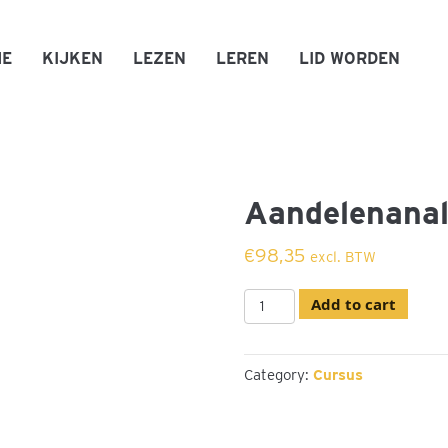
ME
KIJKEN
LEZEN
LEREN
LID WORDEN
Aandelenana
€
98,35
excl. BTW
Aandelenanalyse
Add to cart
quantity
Category:
Cursus